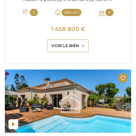
2
884 m²
3
1 458 800 €
VOIR LE BIEN