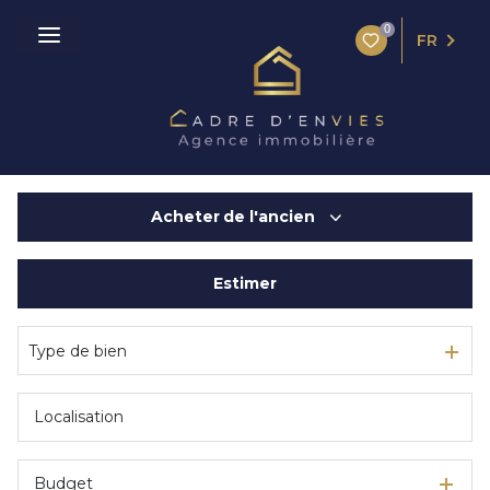
0
FR
Acheter
de l'ancien
Estimer
De l'ancien
De l'immo pro
Type de bien
Budget