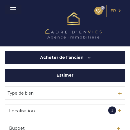
0
FR
Acheter
de l'ancien
Estimer
De l'ancien
De l'immo pro
Type de bien
Localisation
1
Budget