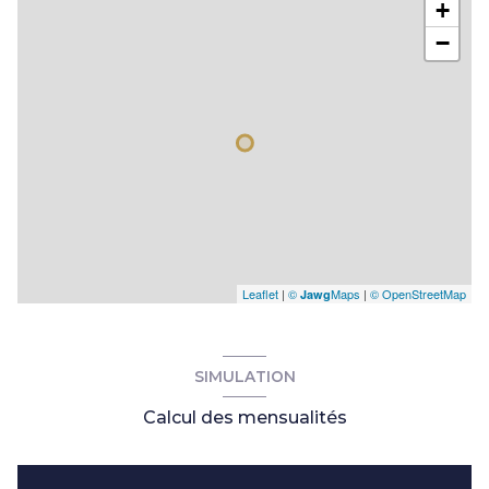
+
−
Leaflet
|
©
Maps
|
© OpenStreetMap
Jawg
SIMULATION
Calcul des mensualités