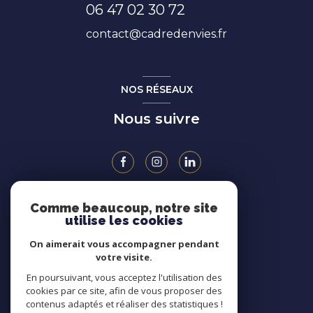
06 47 02 30 72
contact@cadredenvies.fr
NOS RÉSEAUX
Nous suivre
Comme beaucoup, notre site
ADHÉRENTS
utilise les cookies
On aimerait vous accompagner pendant
votre visite.
En poursuivant, vous acceptez l'utilisation des
cookies par ce site, afin de vous proposer des
contenus adaptés et réaliser des statistiques !