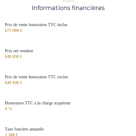
Informations financières
Chauffage individuel : radiateur (electrique)
1 garage(s)
Prix de vente honoraires TTC inclus
675 000 €
4 parking(s)
Prix net vendeur
1 niveau(x)
649 038 €
vue Vue sur jardin et piscine, pas de vis-à-vis
Prix de vente honoraires TTC exclus
649 038 €
arboré
Honoraires TTC à la charge acquéreur
4 %
Taxe foncière annuelle
2 500 €