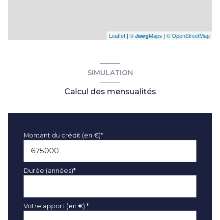
Leaflet
|
©
Maps
|
© OpenStreetMap
Jawg
SIMULATION
Calcul des mensualités
Montant du crédit (en €)*
Durée (années)*
Votre apport (en €) *