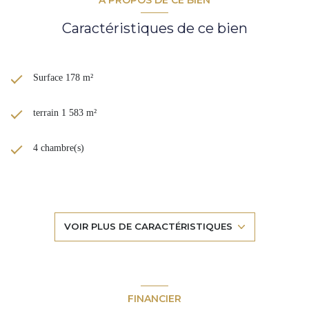
Les informations sur les risques auxquels ce bien est exposé sont
Caractéristiques de ce bien
disponibles sur le site
Géorisques
Surface 178 m²
terrain 1 583 m²
4 chambre(s)
1 salle(s) de bain
1 salle(s) d'eau
VOIR PLUS DE CARACTÉRISTIQUES
construit en 1995
cuisine américaine (équipée)
FINANCIER