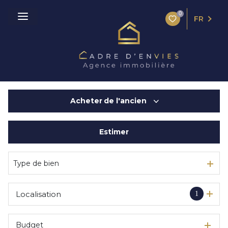
0
FR
Acheter
de l'ancien
Estimer
De l'ancien
De l'immo pro
Type de bien
Localisation
1
Budget