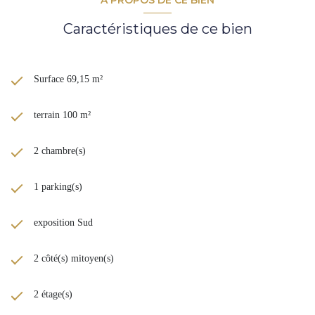
Contact : Anne-Laure BEHIR au 06 49 28 28 47
www.cadredenvies.fr
Caractéristiques de ce bien
Les informations sur les risques auxquels ce bien est exposé sont
disponibles sur le site
Géorisques
Surface 69,15 m²
terrain 100 m²
2 chambre(s)
1 parking(s)
exposition Sud
2 côté(s) mitoyen(s)
2 étage(s)