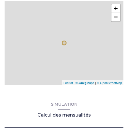
+
−
Leaflet
|
©
Maps
|
© OpenStreetMap
Jawg
SIMULATION
Calcul des mensualités