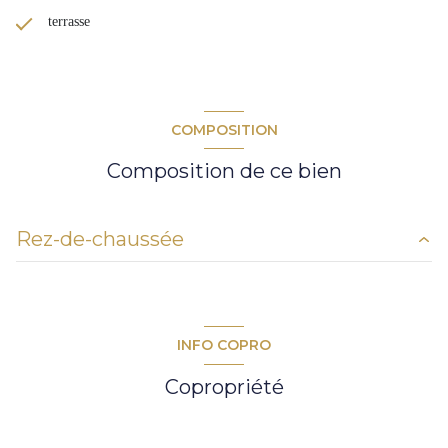
terrasse
COMPOSITION
Composition de ce bien
Rez-de-chaussée
salon/sejour
40.70 m²
chambre
11.90 m²
INFO COPRO
chambre
11.15 m²
Copropriété
salle de bain
5.40 m²