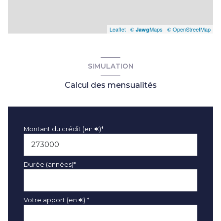
Leaflet
|
©
Maps
|
© OpenStreetMap
Jawg
SIMULATION
Calcul des mensualités
Montant du crédit (en €)*
Durée (années)*
Votre apport (en €) *