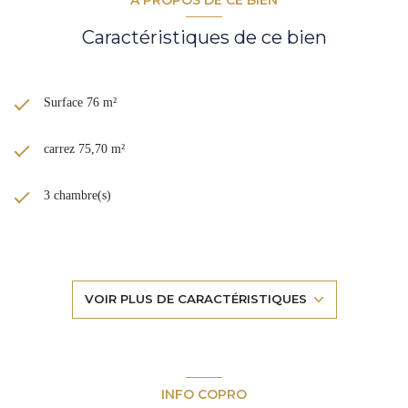
** Prix Frais d'agence inclus 275 600 € - Honoraires à la charge des
Caractéristiques de ce bien
acquéreurs de 6 % soit 15 6500 € TTC - net vendeur de 260 000€
Pour une visite, contactez Karen DEMEURE 07 45 26 44 91
Surface 76 m²
carrez 75,70 m²
3 chambre(s)
1 salle(s) de bain
2 salle(s) d'eau
VOIR PLUS DE CARACTÉRISTIQUES
construit en 2019
cuisine américaine (semi-équipée)
INFO COPRO