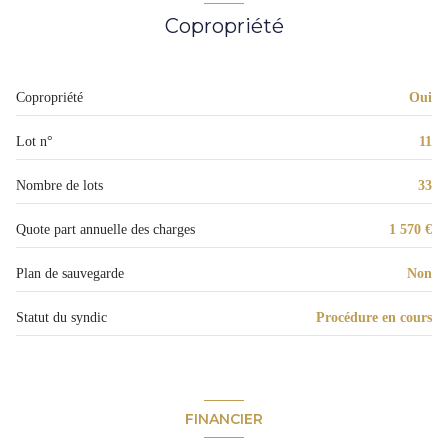
Copropriété
Chauffage individuel : chaudière (gaz)
1 parking(s)
Copropriété
Oui
2 niveau(x)
Lot n°
11
1er étage
Nombre de lots
33
2 étage(s)
Quote part annuelle des charges
1 570 €
Plan de sauvegarde
Non
balcon
Statut du syndic
Procédure en cours
interphone
FINANCIER