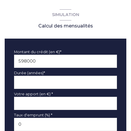
SIMULATION
Calcul des mensualités
Montant du crédit (en €)*
Durée (années)*
Votre apport (en €) *
Taux d'emprunt (%) *