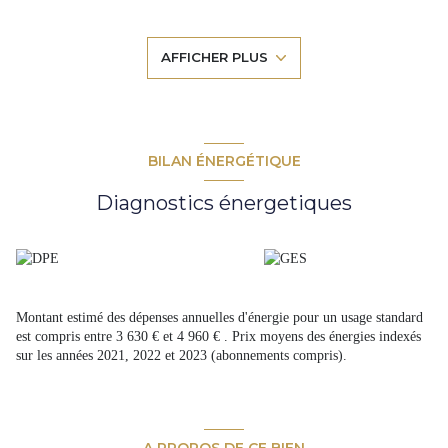
du tram
- son architecture
- son jardin exposé sud ouest
AFFICHER PLUS
- son potentiel et ses beaux espaces
Un prix au m² agressif pour laisser la place à vos projets les plus fous.
Contactez-nous pour une visite privée.
Contact : Paul Sabourin au 06 13 55 73 13, www.cadredenvies.fr
DPE : E et GES : E
BILAN ÉNERGÉTIQUE
Prix Honoraires d'Agence Inclus : 598 000 €.
Honoraires d'Agence : 23 000 € TTC à la charge de l'acquéreur.
Diagnostics énergetiques
Prix Net Vendeur : 575 000 €.
Les informations sur les risques auxquels ce bien est exposé sont
disponibles sur le site Géorisques. http://www.georisques.gouv.fr.
Montant estimé des dépenses annuelles d'énergie pour un usage standard
est compris entre 3 630 € et 4 960 € . Prix moyens des énergies indexés
sur les années 2021, 2022 et 2023 (abonnements compris).
A PROPOS DE CE BIEN