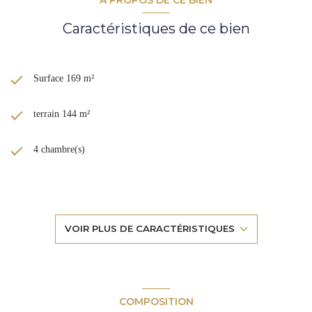
Caractéristiques de ce bien
Surface 169 m²
terrain 144 m²
4 chambre(s)
1 salle(s) de bain
1 salle(s) d'eau
VOIR PLUS DE CARACTÉRISTIQUES
construit en 1900
cuisine séparée (semi-équipée)
COMPOSITION