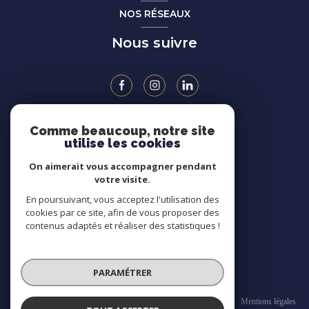
NOS RÉSEAUX
Nous suivre
Comme beaucoup, notre site
ADHÉRENTS
utilise les cookies
On aimerait vous accompagner pendant
votre visite.
En poursuivant, vous acceptez l'utilisation des
cookies par ce site, afin de vous proposer des
contenus adaptés et réaliser des statistiques !
PARAMÉTRER
© 2026 | Tous droits réservés
Nos honoraires
Nos partenaires
CGV
Mentions légales