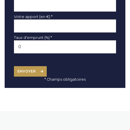
Votre apport (en €) *
Taux d'emprunt (%) *
ENVOYER
* Champs obligatoires