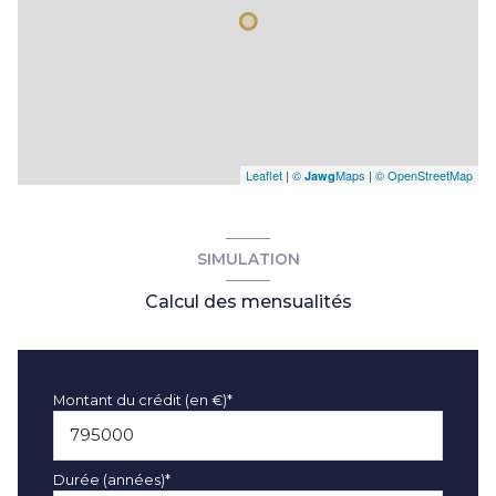
Leaflet
|
©
Maps
|
© OpenStreetMap
Jawg
SIMULATION
Calcul des mensualités
Montant du crédit (en €)*
Durée (années)*