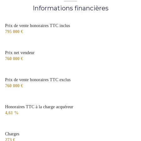
Informations financières
Chauffage individuel : radiateur (gaz)
1 niveau(x)
Prix de vente honoraires TTC inclus
795 000 €
2ème étage
Prix net vendeur
3 étage(s)
760 000 €
ascenseur
Prix de vente honoraires TTC exclus
760 000 €
cave
Honoraires TTC à la charge acquéreur
4,61 %
Charges
273 €