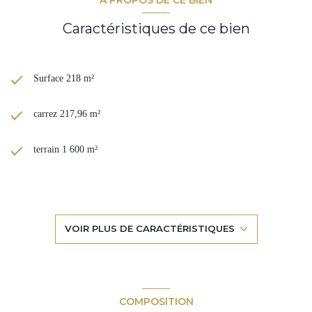
** Prix Frais d'agence inclus 900 000€ - Honoraires à la charge des
acquéreurs de 40 000€ TTC - Soit un net vendeur de 860 000€
Caractéristiques de ce bien
Surface 218 m²
carrez 217,96 m²
terrain 1 600 m²
séjour 68 m²
5 chambre(s)
VOIR PLUS DE CARACTÉRISTIQUES
1 salle(s) de bain
2 salle(s) d'eau
COMPOSITION