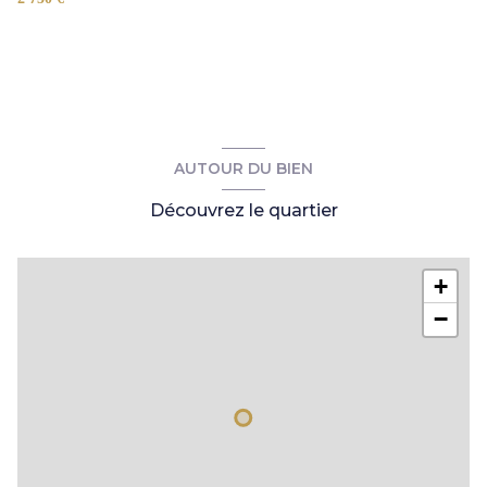
salon
34 m²
Chambre suite parentale
17.23 m²
AUTOUR DU BIEN
Découvrez le quartier
+
−