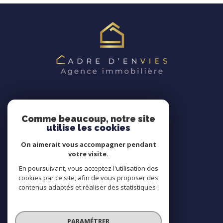
CADRE D'ENVIES
Comme beaucoup, notre site
utilise les cookies
06 47 02 30 72
On aimerait vous accompagner pendant
contact@cadredenvies.fr
votre visite.
En poursuivant, vous acceptez l'utilisation des
cookies par ce site, afin de vous proposer des
contenus adaptés et réaliser des statistiques !
NOS RÉSEAUX
Nous suivre
PARAMÉTRER