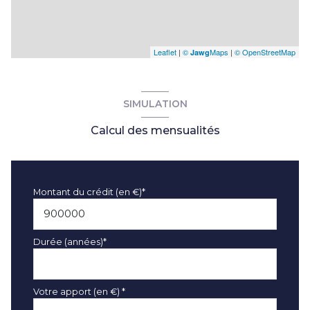
Leaflet
|
©
Maps
|
© OpenStreetMap
Jawg
SIMULATION
Calcul des mensualités
Montant du crédit (en €)*
Durée (années)*
Votre apport (en €) *