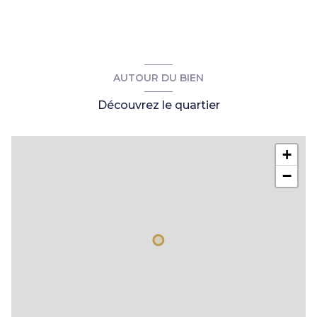
salle de bain
m²
WC
m²
WC
m²
AUTOUR DU BIEN
WC
m²
Découvrez le quartier
+
−