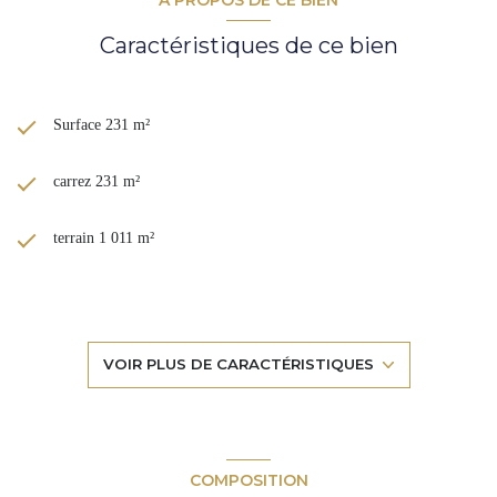
Caractéristiques de ce bien
Surface 231 m²
carrez 231 m²
terrain 1 011 m²
5 chambre(s)
1 salle(s) de bain
VOIR PLUS DE CARACTÉRISTIQUES
1 salle(s) d'eau
construit en 1997
COMPOSITION