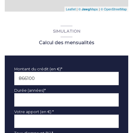
Leaflet
|
©
Maps
|
© OpenStreetMap
Jawg
SIMULATION
Calcul des mensualités
Montant du crédit (en €)*
Durée (années)*
Votre apport (en €) *