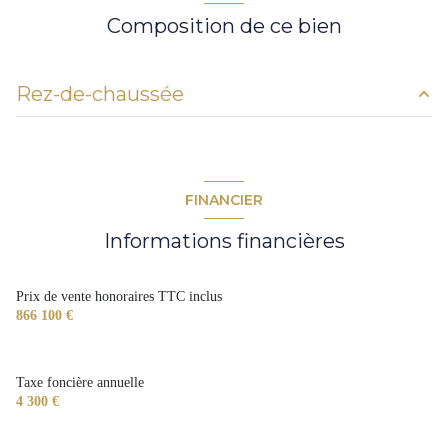
Composition de ce bien
cuisine américaine (équipée)
Chauffage individuel : chaudière (gaz)
Rez-de-chaussée
2 parking(s)
chambre
45 m²
exposition Sud
chambre
15 m²
FINANCIER
chambre
15 m²
2 niveau(x)
Informations financières
chambre
15 m²
terrasse
chambre
20 m²
Prix de vente honoraires TTC inclus
866 100 €
salle de bain
m²
cuisine
25 m²
Taxe foncière annuelle
cave
m²
4 300 €
cellier
m²