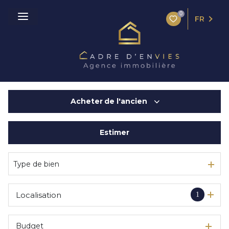
0
FR
Acheter
de l'ancien
Estimer
De l'ancien
De l'immo pro
Type de bien
Localisation
1
Budget