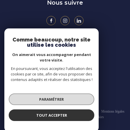
Nous suivre
Comme beaucoup, notre site
ADHÉRENTS
utilise les cookies
On aimerait vous accompagner pendant
votre visite.
En poursuivant, vous acceptez l'utilisation des
cookies par ce site, afin de vous proposer des
contenus adaptés et réaliser des statistiques !
PARAMÉTRER
© 2026 | Tous droits réservés
Nos honoraires
Nos partenaires
CGV
Mentions légales
TOUT ACCEPTER
Admin
Politique RGPD
Cookies
Réalisé par :