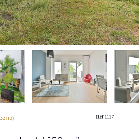
Réf
1117
33110)