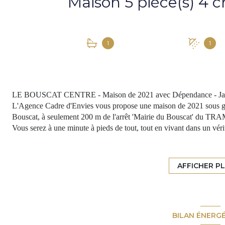
1
1
LE BOUSCAT CENTRE - Maison de 2021 avec Dépendance - Jardi
L'Agence Cadre d'Envies vous propose une maison de 2021 sous gar
Bouscat, à seulement 200 m de l'arrêt 'Mairie du Bouscat' du TRA
Vous serez à une minute à pieds de tout, tout en vivant dans un vérit
Autre atout majeur, la présence d'un studio d'environ 35m2 ayant une
professionnelle, en Airbnb comme actuellement (1 200€ de revenus
amis de passage ou la famille.
AFFICHER P
La maison principale d'environ 115 m2 propose en rez-de-chaussée u
équipée, un cellier et des toilettes séparées. Le tout donne sur une t
permettant d'accéder à la dépendance. De quoi passer d'agréables 
À l'étage vous trouverez 3 chambres lumineuses avec placard dont un
BILAN ÉNERG
douche, et des toilettes séparées.