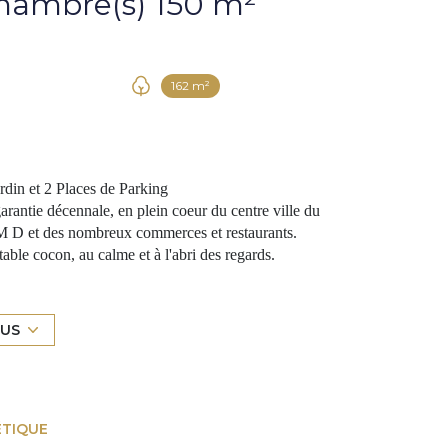
Maison 5 pièce(s) 4 chambre(s) 150 m²
162 m²
n et 2 Places de Parking
antie décennale, en plein coeur du centre ville du
M D et des nombreux commerces et restaurants.
able cocon, au calme et à l'abri des regards.
 entrée indépendante permettant de l'utiliser en activité
 par mois), ou en 4ème chambre pour un adolescent, des
LUS
ne vaste pièce de vie avec sa belle cuisine ouverte
errasse/jardin ensoleillée d'environ 50 m2, sans vis-à-vis,
moments.
e avec sa salle d'eau, une salle de bain avec baignoire et
ÉTIQUE