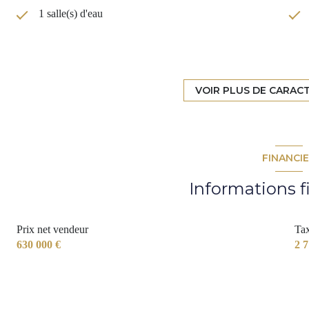
1 salle(s) d'eau
TRAD_DETAIL_INFOS_GLOBAL_DEFAULT_CUISI
2 parking(s)
VOIR PLUS DE CARAC
2 niveau(x)
FINANCI
terrasse
Informations f
Prix net vendeur
Tax
630 000 €
2 7