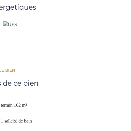
 chaudière à condensation, d'un chauffe-eau
ergetiques
rises dans le prix.
au coeur du Bouscat, pour profiter de l'esprit village qui
CE BIEN
ations. www.cadredenvies.fr
s de ce bien
isponibles sur demande ou sur le site Géorisques :
sponibles sur le site
Géorisques
terrain 162 m²
1 salle(s) de bain