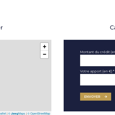
r
C
+
Montant du crédit (e
−
Votre apport (en €) *
ENVOYER
aflet
|
©
Maps
|
© OpenStreetMap
Jawg