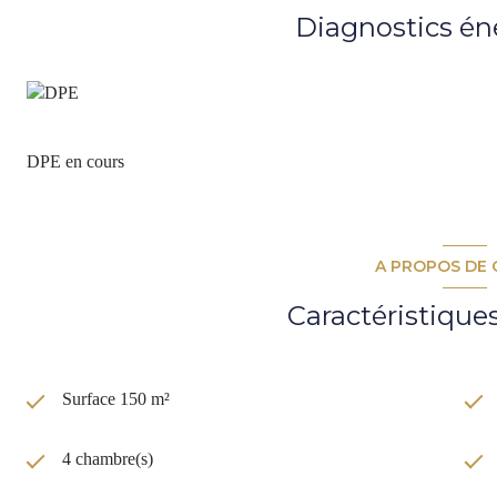
DPE A grâce à la combinaison d'une climatisation réversible, d'une
Diagnostics én
thermodynamique et d'une excellente isolation.
2 places de parking en sous-sol sont vendues avec la maison et comp
Nous vous proposons donc de vivre avec tout le confort du moderne, 
y règne.
DPE A
GES A
DPE en cours
Prix de vente honoraires d'agence inclus : 655 200€ .
Honoraires d'agence à la charge de l'acquéreur : 4 % TTC.
Prix net vendeur : 630 000€.
A PROPOS DE 
Contactez Sylvain Jérémiasz au 06 28 60 08 59 pour plus d'inform
Caractéristique
Les informations sur les risques auxquels ce bien est exposé sont d
www.georisques.gouv.fr
Les informations sur les risques auxquels ce bien est exposé sont di
Surface 150 m²
4 chambre(s)