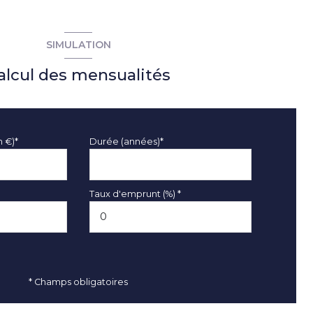
SIMULATION
alcul des mensualités
n €)*
Durée (années)*
Taux d'emprunt (%) *
* Champs obligatoires