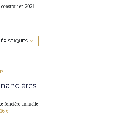
construit en 2021
NE_FORMATED_AMENAGEE_EQUIPEE
Chauffage individuel : radiateur (pompe à chaleur)
1 côté(s) mitoyen(s)
TÉRISTIQUES
1 étage(s)
ER
inancières
e foncière annuelle
16 €