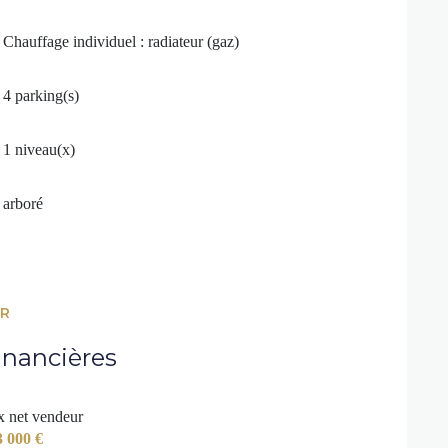
Chauffage individuel : radiateur (gaz)
4 parking(s)
1 niveau(x)
arboré
ER
inancières
x net vendeur
3 000 €