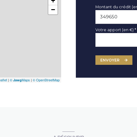
+
Montant du crédit (e
−
Votre apport (en €) *
ENVOYER
aflet
|
©
Maps
|
© OpenStreetMap
Jawg