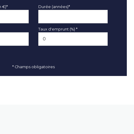
n €)*
Durée (années)*
Taux d'emprunt (%) *
* Champs obligatoires