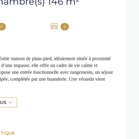
Maison 6 pièce(s) 3 chambre(s) 146 m²
m²
2
ble maison de plain-pied, idéalement située à proximité
 d’une impasse, elle offre un cadre de vie calme et
ropose une entrée fonctionnelle avec rangements, un séjour
uipée, complétée par une buanderie. Une véranda vient
a partie nuit se compose de trois chambres, dont une suite
 indépendant s’ajoute également à l’ensemble. Une salle
te cet espace. À l’extérieur, vous profiterez d’un jardin
LUS
éal pour se détendre. Un double carport avec son pool
in de la parcelle, viennent compléter les prestations. Prix :
uéreur. Prix hors honoraires : 333 000 € DPE C – GES C
isponibles sur demande ou sur le site Géorisques :
ÉTIQUE
87 34 58. www.cadredenvies.fr