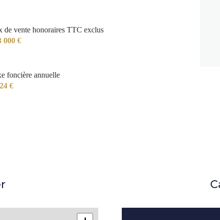
x de vente honoraires TTC exclus
3 000 €
e foncière annuelle
24 €
r
C