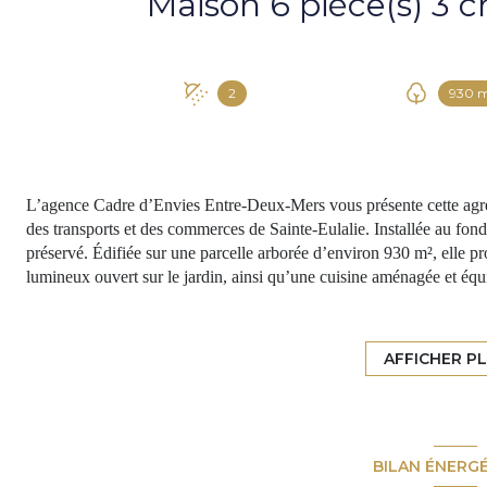
2
930 
L’agence Cadre d’Envies Entre-Deux-Mers vous présente cette agréa
des transports et des commerces de Sainte-Eulalie. Installée au fond
préservé. Édifiée sur une parcelle arborée d’environ 930 m², elle p
lumineux ouvert sur le jardin, ainsi qu’une cuisine aménagée et éq
prolonger l’espace de vie, parfaite pour profiter des beaux jours. L
parentale avec salle d’eau, espace bureau et rangements. Un bureau
de bains, équipée d’une baignoire, d’une douche et d’un WC, complè
AFFICHER P
clos et arboré, d’une terrasse et d’une piscine, offrant un cadre id
house, ainsi que la possibilité de stationner plusieurs véhicules au se
349 650 € FAI Honoraires inclus de 5 % TTC à la charge de l’acq
Les informations sur les risques auxquels ce bien est exposé sont d
BILAN ÉNERG
www.georisques.gouv.fr Contactez Hugo BONHOMMET au 06 44 