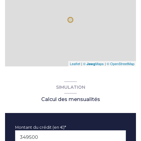
Leaflet
|
©
Maps
|
© OpenStreetMap
Jawg
SIMULATION
Calcul des mensualités
Montant du crédit (en €)*