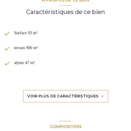
Caractéristiques de ce bien
Surface 93 m²
terrain 900 m²
séjour 47 m²
2 chambre(s)
1 salle(s) d'eau
VOIR PLUS DE CARACTÉRISTIQUES
construit en 2004
cuisine américaine (semi-équipée)
COMPOSITION