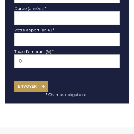
Durée (années)*
Votre apport (en €) *
Taux d'emprunt (%) *
ENVOYER
* Champs obligatoires