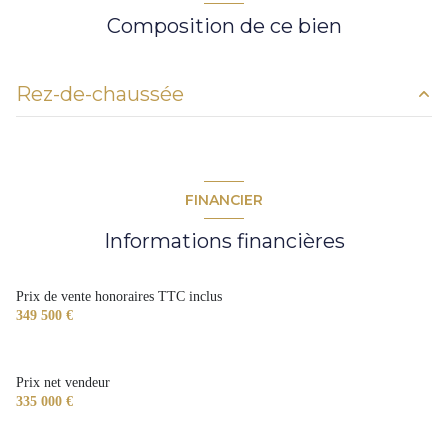
Composition de ce bien
Chauffage individuel : radiateur (gaz)
1 garage(s)
Rez-de-chaussée
2 parking(s)
cuisine
12.5 m²
1 côté(s) mitoyen(s)
chambre
12.5 m²
FINANCIER
salon/sejour
47 m²
1 niveau(x)
Informations financières
terrasse
Prix de vente honoraires TTC inclus
349 500 €
arboré
piscinable
Prix net vendeur
335 000 €