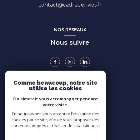
contact@cadredenvies.fr
NOS RÉSEAUX
Nous suivre
Comme beaucoup, notre site
ADHÉRENTS
utilise les cookies
On aimerait vous accompagner pendant
votre visite.
En poursuivant, vous acceptez l'utilisation des
cookies par ce site, afin de vous proposer des
contenus adaptés et réaliser des statistiques !