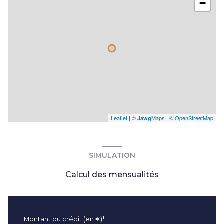
−
Leaflet
|
©
Maps
|
© OpenStreetMap
Jawg
SIMULATION
Calcul des mensualités
Montant du crédit (en €)*