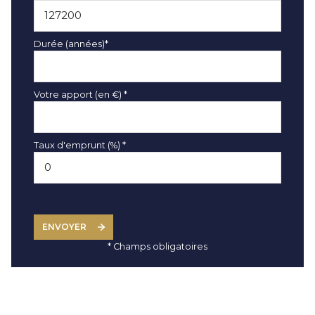
Durée (années)*
Votre apport (en €) *
Taux d'emprunt (%) *
ENVOYER
* Champs obligatoires