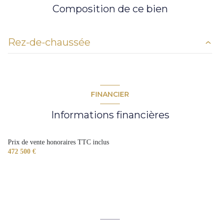
Composition de ce bien
Rez-de-chaussée
entrée
3.90 m²
salon/sejour
54.20 m²
FINANCIER
buanderie
5.80 m²
Informations financières
chambre
12 m²
dressing
5.10 m²
Prix de vente honoraires TTC inclus
472 500 €
salle de bain
5.10 m²
chambre
11.40 m²
chambre
12.20 m²
salle de bain
6.50 m²