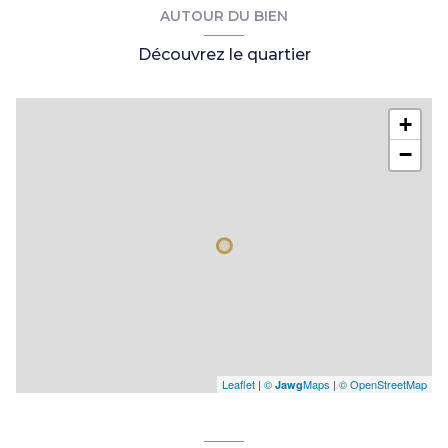
WC
2.90 m²
AUTOUR DU BIEN
dégagement
3.10 m²
Découvrez le quartier
+
−
Leaflet
|
©
Maps
|
© OpenStreetMap
Jawg