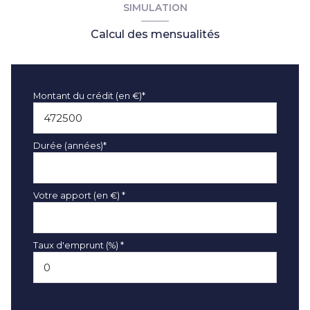
SIMULATION
Calcul des mensualités
Montant du crédit (en €)*
Durée (années)*
Votre apport (en €) *
Taux d'emprunt (%) *