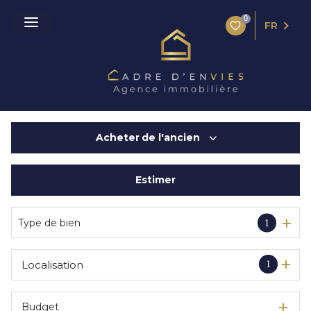
0
FR
Acheter
de l'ancien
Estimer
De l'ancien
De l'immo pro
Type de bien
1
Localisation
1
Budget