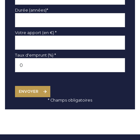
Durée (années)*
Votre apport (en €) *
Taux d'emprunt (%) *
ENVOYER
* Champs obligatoires