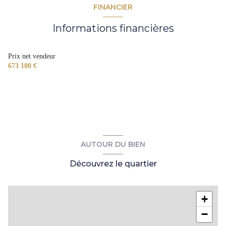
FINANCIER
séjour - salon - cuisine
85 m²
chambre 1
12 m²
Informations financières
jardin
55 m²
chambre 2
13 m²
bureau
16 m²
Prix net vendeur
673 100 €
suite parentale
21 m²
AUTOUR DU BIEN
Découvrez le quartier
+
−