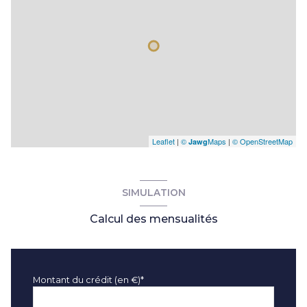
Leaflet
|
©
Maps
|
© OpenStreetMap
Jawg
SIMULATION
Calcul des mensualités
Montant du crédit (en €)*