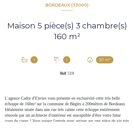
BORDEAUX (33000)
Maison 5 pièce(s) 3 chambre(s)
160 m²
1
1
157 m²
Réf
519
L'agence Cadre d'Envies vous présente en exclusivité cette très belle
échoppe de 160m² sur la commune de Bègles à 200mètres de Bordeaux.
Idéalement située dans une rue très calme cette échoppe entièrement
rénovée par un architecte d'intérieur est susceptible d'être votre futur
coup de coeur ! Vous passez l'entrée pour arriver sur une pièce de vie très
lumineuse de près de 85m². La cuisine ouverte entièrement équipée,
disposant d'un ilot central, a été pensée avec beaucoup de goût en