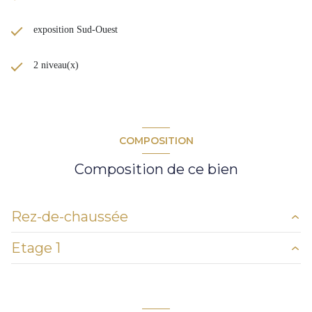
exposition Sud-Ouest
2 niveau(x)
COMPOSITION
Composition de ce bien
Rez-de-chaussée
Etage 1
buanderie
3 m²
w.c.
2 m²
salle de bains
m²
entrée - dégagement
m²
w.c.
m²