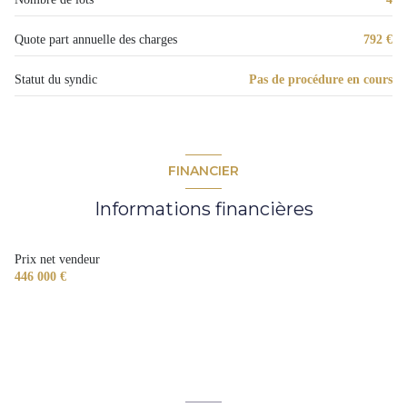
chambre 2
14,10 m²
salle de bains
6,10 m²
Quote part annuelle des charges
792 €
séjour
30,55 m²
Statut du syndic
Pas de procédure en cours
terrasse
12,08 m²
FINANCIER
Informations financières
Prix net vendeur
446 000 €