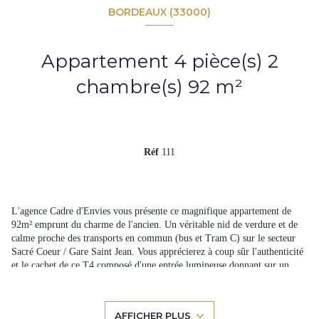
BORDEAUX (33000)
Appartement 4 pièce(s) 2
chambre(s) 92 m²
Réf
111
L'agence Cadre d'Envies vous présente ce magnifique appartement de
92m² emprunt du charme de l'ancien. Un véritable nid de verdure et de
calme proche des transports en commun (bus et Tram C) sur le secteur
Sacré Coeur / Gare Saint Jean. Vous apprécierez à coup sûr l'authenticité
et le cachet de ce T4 composé d'une entrée lumineuse donnant sur un
grand salon ouvert sur la cuisine, le tout bénéficiant d'une très belle
hauteur sous plafond. Dans le prolongement du salon, la terrasse de 12m²
exposée plein Sud sans vis-à-vis, ne vient que renforcer cette sensation de
AFFICHER PLUS