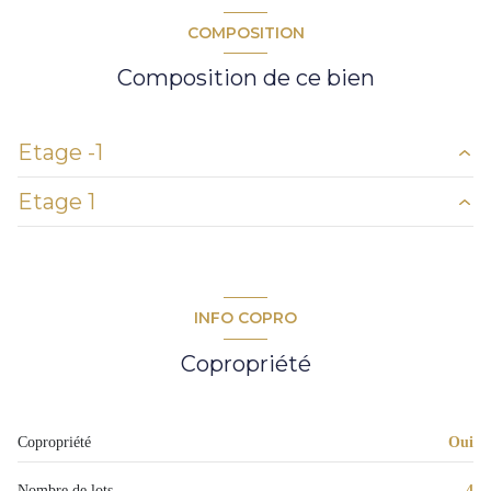
COMPOSITION
Composition de ce bien
Etage -1
Etage 1
cave
14 m²
entrée
4,04 m²
bureau
10,46 m²
INFO COPRO
dressing
1,48 m²
Copropriété
w.c.
2,34 m²
cuisine
8,24 m²
Copropriété
Oui
chambre 1
15,35 m²
Nombre de lots
4