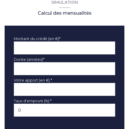
SIMULATION
Calcul des mensualités
Montant du crédit (en €)*
Durée (années)*
Votre apport (en €) *
Taux d'emprunt (%) *