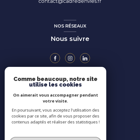
contact@cadredenvies.fr
NOS RÉSEAUX
Nous suivre
Comme beaucoup, notre site
ADHÉRENTS
utilise les cookies
On aimerait vous accompagner pendant
votre visite.
En poursuivant, vous acceptez l'utilisation des
cookies par ce site, afin de vous proposer des
contenus adaptés et réaliser des statistiques !