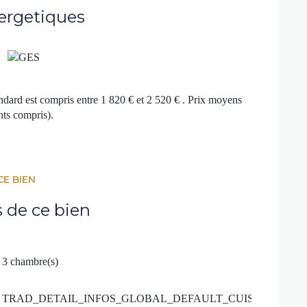
ergetiques
isponibles sur demande ou sur le site Géorisques :
dard est compris entre 1 820 € et 2 520 € . Prix moyens
sponibles sur le site
Géorisques
ts compris).
CE BIEN
s de ce bien
3 chambre(s)
TRAD_DETAIL_INFOS_GLOBAL_DEFAULT_CUISINE_FOR