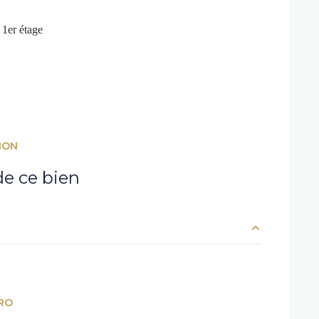
1er étage
ION
e ce bien
4.6 m²
39 m²
RO