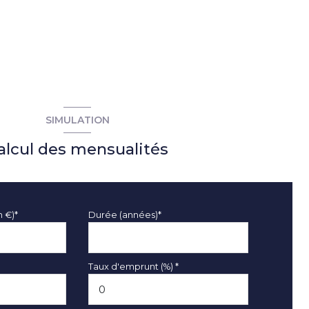
SIMULATION
alcul des mensualités
n €)*
Durée (années)*
Taux d'emprunt (%) *