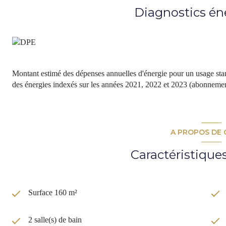
Honoraires à la charge de l'Acquéreur 34 500 Euros TTC
Diagnostics én
Prix net vendeur 690 000 Euros
Les informations sur les risques auxquels ce bien est exposé sont d
www.georisques.gouv.fr
Contact : Paul Sabourin au 06 13 55 73 13
www.cadredenvies.fr
Montant estimé des dépenses annuelles d'énergie pour un usage stan
Les informations sur les risques auxquels ce bien est exposé sont di
des énergies indexés sur les années 2021, 2022 et 2023 (abonnemen
A PROPOS DE 
Caractéristique
Surface 160 m²
2 salle(s) de bain