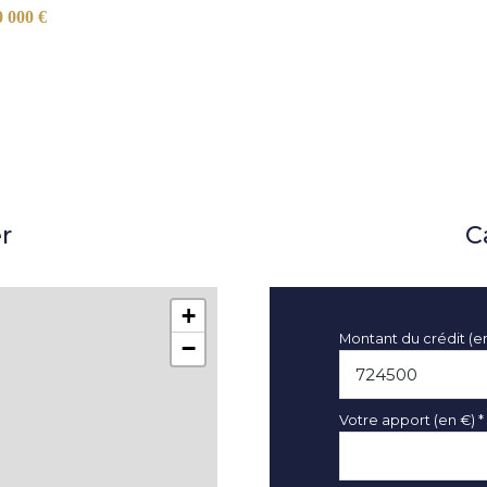
0 000 €
r
C
+
Montant du crédit (e
−
Votre apport (en €) *