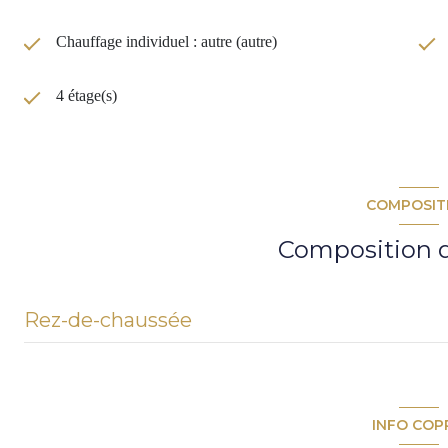
Chauffage individuel : autre (autre)
4 étage(s)
COMPOSIT
Composition d
Rez-de-chaussée
entrée
salon/sejour
INFO COP