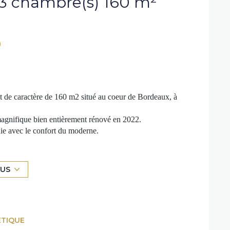
Appartement 5 pièce(s) 3 chambre(s) 160 m²
 de caractère de 160 m2 situé au coeur de Bordeaux, à
magnifique bien entièrement rénové en 2022.
nie avec le confort du moderne.
es espaces de vie vous plongent dans une ambiance de grand
er et la cuisine ouverte aménagée et équipée.
LUS
ec son dressing et sa salle de bains, puis de deux
t ses belles prestations, cet appartement est à découvrir
 appartement.
ÉTIQUE