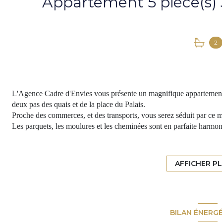
2
L'Agence Cadre d'Envies vous présente un magnifique appartement
deux pas des quais et de la place du Palais.
Proche des commerces, et des transports, vous serez séduit par ce 
Les parquets, les moulures et les cheminées sont en parfaite harmo
Dès l'entrée, la qualité des prestations et le volume proposé par l
standing.
Vous profiterez de ces beaux espaces pour le salon, la salle à mang
AFFICHER P
Vous disposerez également d'une buanderie, d'une suite parentale av
chambres avec une salle de bains. Avec son emplacement de qualité e
sans tarder.
Vous avez la possibilité d'acquérir un garage en complément de cet
BILAN ÉNERG
Prix de vente honoraires d'agence inclus 724 500 Euros