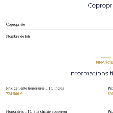
salle à manger
Copropr
chambre
salle de bain
Copropriété
chambre
Nombre de lots
dressing
salle de bain
bureau
FINANCI
cellier
Informations f
WC
Prix de vente honoraires TTC inclus
Pri
724 500 €
69
Honoraires TTC à la charge acquéreur
Pri