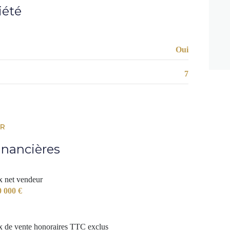
62 m²
iété
12.4 m²
6.4 m²
Oui
11.2 m²
7
3.3 m²
9.3 m²
8 m²
ER
3.8 m²
inancières
1.5 m²
x net vendeur
0 000 €
x de vente honoraires TTC exclus