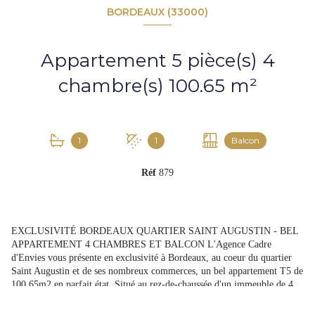
BORDEAUX (33000)
Appartement 5 pièce(s) 4
chambre(s) 100.65 m²
1
1
Balcon
Réf
879
EXCLUSIVITÉ BORDEAUX QUARTIER SAINT AUGUSTIN - BEL
APPARTEMENT 4 CHAMBRES ET BALCON L'Agence Cadre
d'Envies vous présente en exclusivité à Bordeaux, au coeur du quartier
Saint Augustin et de ses nombreux commerces, un bel appartement T5 de
100,65m2 en parfait état. Situé au rez-de-chaussée d'un immeuble de 4
étages bien entretenu avec accès handicapé, il dispose d'un balcon de 5m2
exposé Sud, au calme avec vue sur le jardin de la résidence, véritable