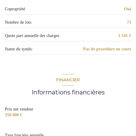
1 niveau(x)
Copropriété
Oui
4 étage(s)
Nombre de lots
71
vue Vue sur jardin de la résidence
Quote part annuelle des charges
1 541 €
balcon
Statut du syndic
Pas de procédure en cours
interphone
accès handicapé
FINANCIER
Informations financières
Prix net vendeur
350 000 €
Taxe foncière annuelle