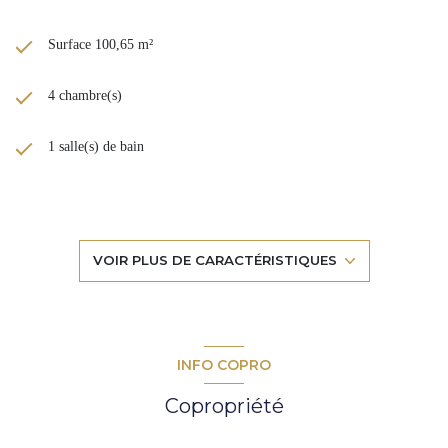
Surface 100,65 m²
4 chambre(s)
1 salle(s) de bain
1 salle(s) d'eau
construit en 1968
VOIR PLUS DE CARACTÉRISTIQUES
TRAD_DETAIL_INFOS_GLOBAL_DEFAULT_CUISINE_FORM
Chauffage individuel : radiateur (gaz)
INFO COPRO
Copropriété
exposition Sud