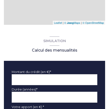
Leaflet
|
©
Maps
|
© OpenStreetMap
Jawg
SIMULATION
Calcul des mensualités
Montant du crédit (en €)*
Durée (années)*
Votre apport (en €) *