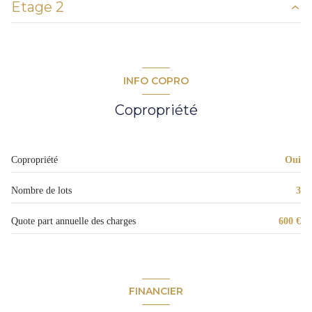
Etage 2
dégagement
3,23 m²
placard
0,85 m²
palier
1,35 m²
cuisine
13,72 m²
mezzanine
9,97 m²
INFO COPRO
w.c.
1,23 m²
salle de bains
2,57 m²
Copropriété
salon
13,29 m²
terrasse
16,30 m²
Copropriété
Oui
Nombre de lots
3
Quote part annuelle des charges
600 €
FINANCIER