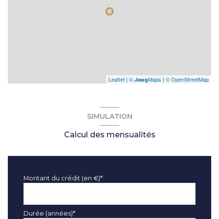
Leaflet
|
©
Maps
|
© OpenStreetMap
Jawg
SIMULATION
Calcul des mensualités
Montant du crédit (en €)*
Durée (années)*