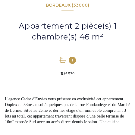
BORDEAUX (33000)
Appartement 2 pièce(s) 1
chambre(s) 46 m²
1
Réf
539
L'agence Cadre d'Envies vous présente en exclusivité cet appartement
Duplex de 53m² au sol à quelques pas de la rue Fondaudège et du Marché
de Lerme. Situé au 2ème et dernier étage d'un immeuble comprenant 3
lots au total, cet appartement traversant dispose d'une belle terrasse de
16m² exposée Sud avec un accès direct depuis le salon. Une cuisine
indépendante , un WC ainsi qu'un placard d'entrée viennent compléter ce
niveau. A l'étage vous trouverez une grande chambre mansardée (10m²