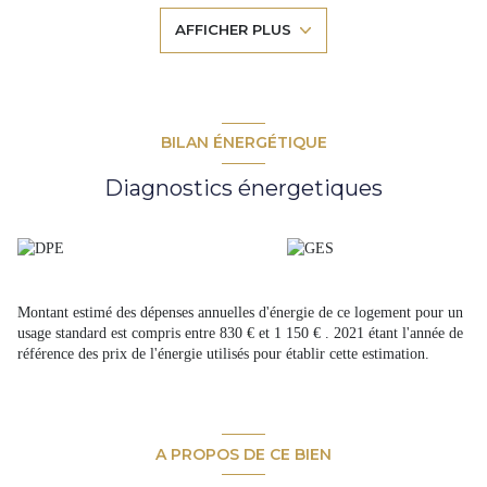
loi Carrez) ainsi qu'une salle de bain. Des travaux de rénovations sont à
AFFICHER PLUS
envisager, devis disponibles sur demande. Visuels cuisine réaménagée sur
demande. Ce bien est situé dans une copropriété de 3 lots (800€ charges
annuelles) Superficie Carrez : 46,21m² Superficie au sol : 53m² Pour
toute demande de visite merci de contacter Amandine MARTY au 06 72
16 14 06 Honoraires charge vendeur Merci de privilégier les appels
téléphoniques ou de vérifier vos spams régulièrement en cas de contact
BILAN ÉNERGÉTIQUE
mail. Les informations sur les risques auxquels ce bien est exposé sont
disponibles sur le site Géorisques http://www.georisques.gouv.fr
Diagnostics énergetiques
Montant estimé des dépenses annuelles d'énergie de ce logement pour un
usage standard est compris entre 830 € et 1 150 € . 2021 étant l'année de
référence des prix de l'énergie utilisés pour établir cette estimation.
A PROPOS DE CE BIEN