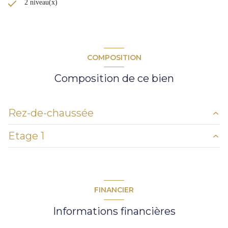
2 niveau(x)
COMPOSITION
Composition de ce bien
Rez-de-chaussée
Etage 1
entrée - séjour - cuisine
83,20 m²
chambre 1
14,80 m²
mezzanine
19,60 m²
salle de bains
8 m²
chambre 1
13,30 m²
FINANCIER
dressing
6,70 m²
salle d\'eau
6,60 m²
Informations financières
hammam
9,20 m²
w.c.
1,70 m²