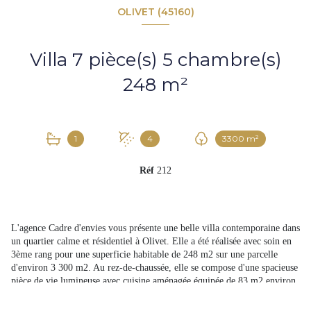
OLIVET (45160)
Villa 7 pièce(s) 5 chambre(s)
248 m²
1
4
3300 m²
Réf
212
L'agence Cadre d'envies vous présente une belle villa contemporaine dans
un quartier calme et résidentiel à Olivet. Elle a été réalisée avec soin en
3ème rang pour une superficie habitable de 248 m2 sur une parcelle
d'environ 3 300 m2. Au rez-de-chaussée, elle se compose d'une spacieuse
pièce de vie lumineuse avec cuisine aménagée équipée de 83 m2 environ,
un cellier, une buanderie et une suite parentale avec dressing, salle de
bains, hammam et wc indépendant. A l'étage, vous accéderez à une