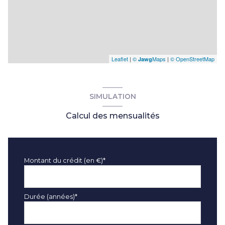
Leaflet
|
©
Maps
|
© OpenStreetMap
Jawg
SIMULATION
Calcul des mensualités
Montant du crédit (en €)*
Durée (années)*