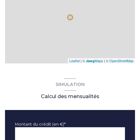
Leaflet
|
©
Maps
|
© OpenStreetMap
Jawg
SIMULATION
Calcul des mensualités
Montant du crédit (en €)*