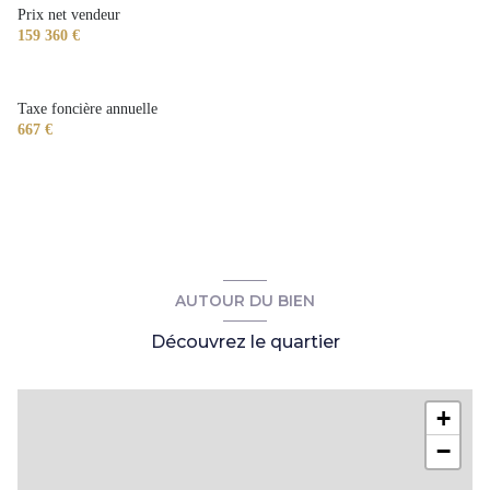
2 côté(s) mitoyen(s)
Prix net vendeur
159 360 €
2 niveau(x)
Taxe foncière annuelle
2ème étage
667 €
2 étage(s)
cave
AUTOUR DU BIEN
Découvrez le quartier
+
−