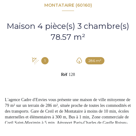
MONTATAIRE (60160)
Maison 4 pièce(s) 3 chambre(s)
78.57 m²
1
286 m²
Réf
128
L'agence Cadre d'Envies vous présente une maison de ville mitoyenne de
79 m² sur un terrain de 286 m², située proche de toutes les commodités et
des transports. Gare de Creil et de Montataire à moins de 10 min, écoles
maternelles et élémentaires à 300 m, Bus à 1 min, Zone commerciale de
Creil Saint-Maximin à 5 min, Aéroport Paris-Charles de Gaulle Roissy-
en-France à 30 min. Cette maison est composée d'une cuisine aménagée
et équipée ouverte sur le séjour. Le premier étage dessert 2 chambres et