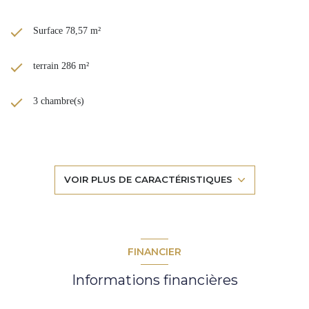
Surface 78,57 m²
terrain 286 m²
3 chambre(s)
1 salle(s) d'eau
construit en 1948
VOIR PLUS DE CARACTÉRISTIQUES
TRAD_DETAIL_INFOS_GLOBAL_DEFAULT_CUISINE_FORM
Chauffage individuel : radiateur (electrique)
FINANCIER
Informations financières
exposition Ouest