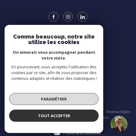
Comme beaucoup, notre site
ADHÉRENTS
utilise les cookies
On aimerait vous accompagner pendant
votre visite.
En poursuivant, vous acceptez l'utilisation des
cookies par ce site, afin de vous proposer des
contenus adaptés et réaliser des statistiques !
PARAMÉTRER
© 2026 | Tous droits réservés
Nos honoraires
Nos partenaires
CGV
Mentions légales
TOUT ACCEPTER
Admin
Politique RGPD
Cookies
Karine KURZYDLO
Négociatrice
Réalisé par :