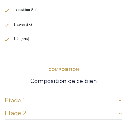
exposition Sud
1 niveau(x)
1 étage(s)
COMPOSITION
Composition de ce bien
Etage 1
Etage 2
entrée
4,64 m²
dressing
3,50 m²