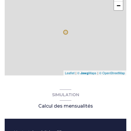
−
Leaflet
|
©
Maps
|
© OpenStreetMap
Jawg
SIMULATION
Calcul des mensualités