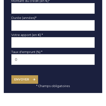
Montant du crédit (en €)*
Durée (années)*
Votre apport (en €) *
Taux d'emprunt (%) *
ENVOYER
* Champs obligatoires