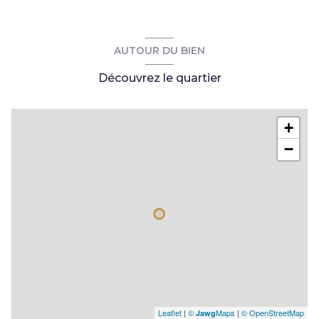
cellier
14 m²
dégagement
11 m²
AUTOUR DU BIEN
chambre 1
21,31 m²
Découvrez le quartier
chambre 2
9 m²
chambre 3
9 m²
+
chambre 4
9 m²
−
w.c.
1,50 m²
buanderie
3 m²
salle de bains
8 m²
entrée
5 m²
garage
24 m²
cave
m²
Leaflet
|
©
Maps
|
© OpenStreetMap
Jawg