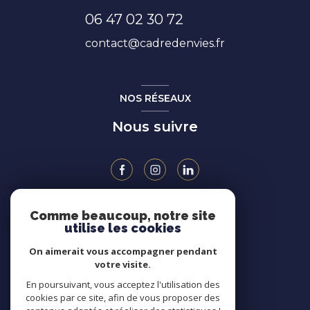
06 47 02 30 72
contact@cadredenvies.fr
NOS RÉSEAUX
Nous suivre
Comme beaucoup, notre site
ADHÉRENTS
utilise les cookies
On aimerait vous accompagner pendant
votre visite.
En poursuivant, vous acceptez l'utilisation des
cookies par ce site, afin de vous proposer des