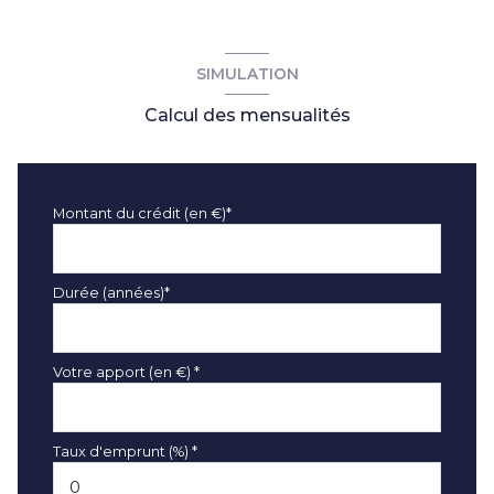
SIMULATION
Calcul des mensualités
Montant du crédit (en €)*
Durée (années)*
Votre apport (en €) *
Taux d'emprunt (%) *