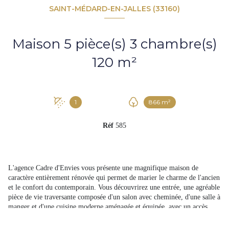
SAINT-MÉDARD-EN-JALLES (33160)
Maison 5 pièce(s) 3 chambre(s)
120 m²
1
866 m²
Réf
585
L'agence Cadre d'Envies vous présente une magnifique maison de
caractère entièrement rénovée qui permet de marier le charme de l'ancien
et le confort du contemporain. Vous découvrirez une entrée, une agréable
pièce de vie traversante composée d'un salon avec cheminée, d'une salle à
manger et d'une cuisine moderne aménagée et équipée, avec un accès
direct sur la terrasse. Les matériaux de qualité et la luminosité de cet
espace sauront vous séduire, autant l'hiver que l'été. L'espace nuit