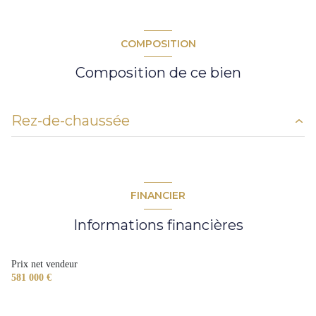
COMPOSITION
Composition de ce bien
Rez-de-chaussée
entrée
8,71 m²
cuisine
17,27 m²
FINANCIER
salon
37,84 m²
Informations financières
dégagement
5,31 m²
chambre
13,65 m²
Prix net vendeur
581 000 €
w.c.
2,10 m²
chambre
11,55 m²