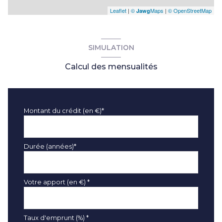
Leaflet
|
©
Maps
|
© OpenStreetMap
Jawg
SIMULATION
Calcul des mensualités
Montant du crédit (en €)*
Durée (années)*
Votre apport (en €) *
Taux d'emprunt (%) *