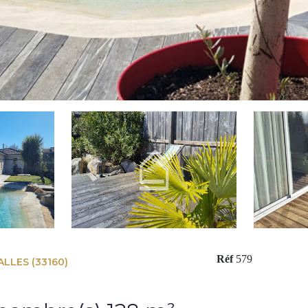
Réf
579
LLES (33160)