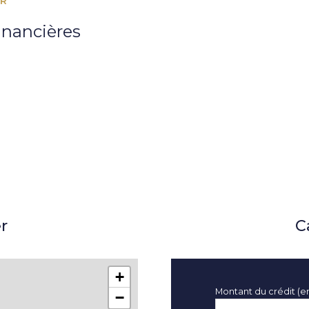
ER
14,08 m²
inancières
8,76 m²
9,16 m²
1,90 m²
11,40 m²
11,40 m²
20,24 m²
9,66 m²
r
C
6 m²
+
Montant du crédit (e
−