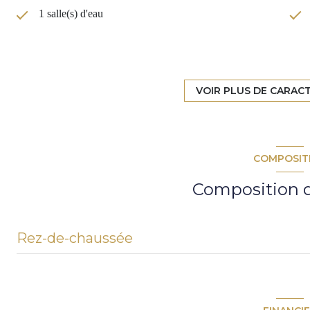
1 salle(s) d'eau
TRAD_DETAIL_INFOS_GLOBAL_DEFAULT_CUISI
4 parking(s)
VOIR PLUS DE CARAC
vue dégagée
COMPOSIT
visiophone
Composition d
Rez-de-chaussée
entrée
séjour - salle à manger