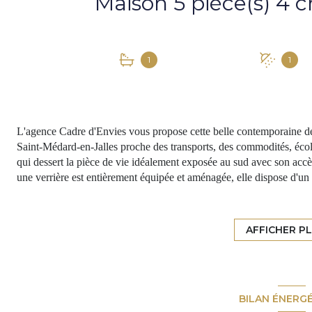
1
1
L'agence Cadre d'Envies vous propose cette belle contemporaine de
Saint-Médard-en-Jalles proche des transports, des commodités, écol
qui dessert la pièce de vie idéalement exposée au sud avec son accè
une verrière est entièrement équipée et aménagée, elle dispose d'un c
supplémentaire. Un grand cellier / buanderie aménagé complète l'off
dont une faisant office de chambre d'appoint ou de bureau. Une s
mains. Une suite parentale complète cet espace avec un dressing et u
AFFICHER P
la piscine. Chauffage gaz par le sol, panneaux solaires prenant le re
commandés par domotique de façon centralisée ou dissociée par com
parcelle de 832 m2 environ, entièrement clôturée et paysagée, fermée
des espaces chaleureux selon le moment de la journée. Une magnifiqu
BILAN ÉNERG
pouvant être chauffée par PAC, apporte un charme indéniable et u