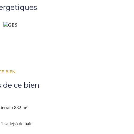
la piscine complètent le bien. Honoraires vendeurs.
ergetiques
privilégier les appels téléphoniques ou de vérifier vos
s risques auxquels ce bien est exposé sont disponibles sur
la charge du vendeur
CE BIEN
s de ce bien
terrain 832 m²
1 salle(s) de bain