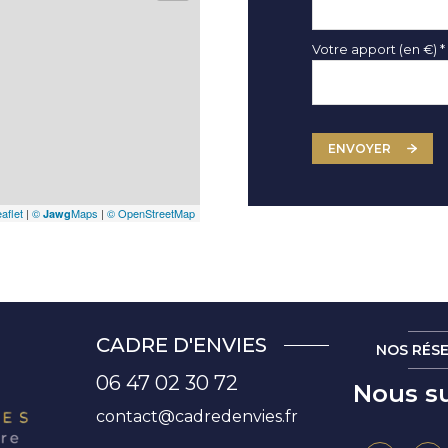
Votre apport (en €) *
ENVOYER
aflet
|
©
Maps
|
© OpenStreetMap
Jawg
CADRE D'ENVIES
NOS RÉS
06 47 02 30 72
Nous su
contact@cadredenvies.fr