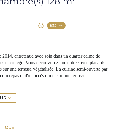
Maison 5 pièce(s) 4 chambre(s) 128 m²
832 m²
 2014, entretenue avec soin dans un quarter calme de
es et collège. Vous découvrirez une entrée avec placards
s sur une terrasse végétalisée. La cuisine semi-ouverte par
oin repas et d'un accès direct sur une terrasse
ice. L'espace nuit vous offre trois chambres avec placards
alle de bain avec WC et un WC indépendant avec lave
ne salle d'eau. La suite parentale ayant un accès direct à
LUS
lais pour le chauffe eau. Volets roulants électriques
mandes individuelles. A l'extérieur vous profiterez d'une
 par un portail automatique. Plusieurs terrasses offrent
e piscine lagon au sel, réalisée en résine sablée et
ÉTIQUE
n élément de détente absolu. Un garage indépendant de