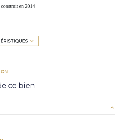
construit en 2014
NE_FORMATED_AMENAGEE_EQUIPEE
Chauffage individuel : au sol (gaz)
exposition Sud
TÉRISTIQUES
terrasse
ION
interphone
e ce bien
3,13 m²
31,51 m²