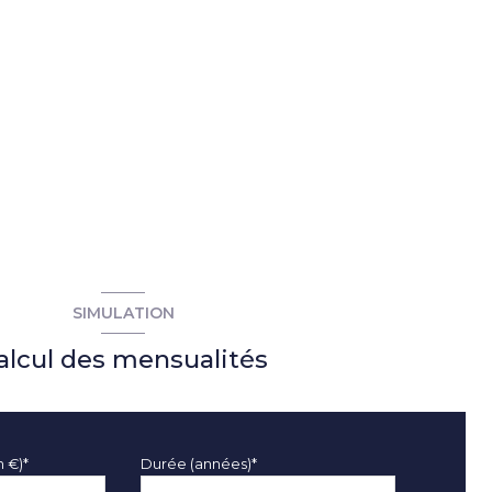
SIMULATION
alcul des mensualités
n €)*
Durée (années)*