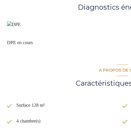
30m2 environ, un cabanon de rangement et un local technique pour 
Diagnostics én
Contact : Caroline au 06.45.80.67.01 www.cadredenvies.fr Merci de 
spams régulièrement en cas de contact mail. Les informations sur le
le site Géorisques. http://www.georisques.gouv.fr. **Honoraires à 
DPE en cours
A PROPOS DE 
Caractéristique
Surface 128 m²
4 chambre(s)