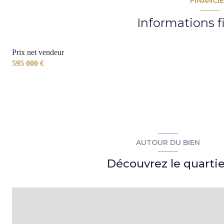
FINANCI
cuisine
Informations f
cellier
Prix net vendeur
couloir
595 000 €
w.c.
chambre 1
chambre 2
suite parentale
AUTOUR DU BIEN
bureau
Découvrez le quartie
salle de bains