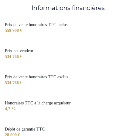
Informations financières
construit en 2020
cuisine américaine (équipée)
Prix de vente honoraires TTC inclus
559 900 €
1 garage(s)
Prix net vendeur
exposition Sud
534 766 €
1 niveau(x)
Prix de vente honoraires TTC exclus
534 766 €
terrasse
arboré
Honoraires TTC à la charge acquéreur
4,7 %
visiophone
Dépôt de garantie TTC
28 000 €