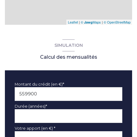
Leaflet
|
©
Maps
|
© OpenStreetMap
Jawg
SIMULATION
Calcul des mensualités
Montant du crédit (en €)*
Durée (années)*
Votre apport (en €) *