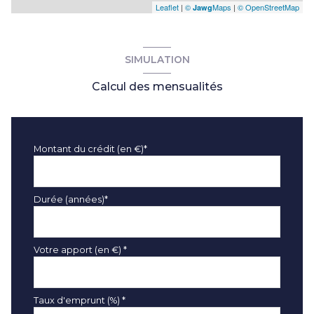
Leaflet
|
©
Maps
|
© OpenStreetMap
Jawg
SIMULATION
Calcul des mensualités
Montant du crédit (en €)*
Durée (années)*
Votre apport (en €) *
Taux d'emprunt (%) *