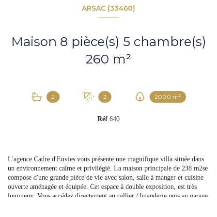
ARSAC (33460)
Maison 8 pièce(s) 5 chambre(s)
260 m²
2
2
2000 m²
Réf
640
L'agence Cadre d'Envies vous présente une magnifique villa située dans
un environnement calme et privilégié. La maison principale de 238 m2se
compose d'une grande pièce de vie avec salon, salle à manger et cuisine
ouverte aménagée et équipée. Cet espace à double exposition, est très
lumineux. Vous accédez directement au cellier / buanderie puis au garage
double. Au rez de chaussée, vous disposez de trois chambres spacieuses
avec des placards et des pièces d'eau privatives. L'étage propose un