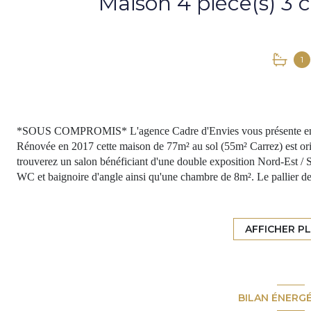
1
*SOUS COMPROMIS* L'agence Cadre d'Envies vous présente en exclu
Rénovée en 2017 cette maison de 77m² au sol (55m² Carrez) est or
trouverez un salon bénéficiant d'une double exposition Nord-Est / 
WC et baignoire d'angle ainsi qu'une chambre de 8m². Le pallier d
rangements, un espace pouvant faire office de bureau ou de chambre
pièce supplémentaire utilisée aujourd'hui en buanderie. Cette maiso
de 54 lots (charge de copropriété à hauteur de 400€ en moyenne par 
AFFICHER P
créer un accès à l'espace extérieur depuis l'espace salon. Un Box ex
cette maison est en plein essor. Nous sommes proche de l'Arkéa Ar
proximité. La construction du pont Simone Veil confère à ce bien un
investissement locatif. Ne tarder pas à me contacter si vous souhait
BILAN ÉNERG
privilégier les appels téléphoniques ou de vérifier vos spams régul