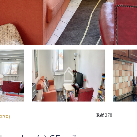
Réf
278
3270)