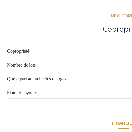
palier
séjour
chambre 2
INFO COP
couloir
chambre 3
Copropr
salle de bains
lingerie
chambre 1
Copropriété
Nombre de lots
Quote part annuelle des charges
Statut du syndic
FINANCI