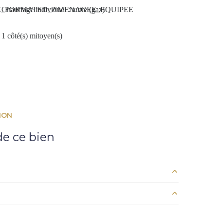
NE_FORMATED_AMENAGEE_EQUIPEE
Chauffage individuel : autre (gaz)
1 côté(s) mitoyen(s)
ION
e ce bien
1,67 m²
4,74 m²