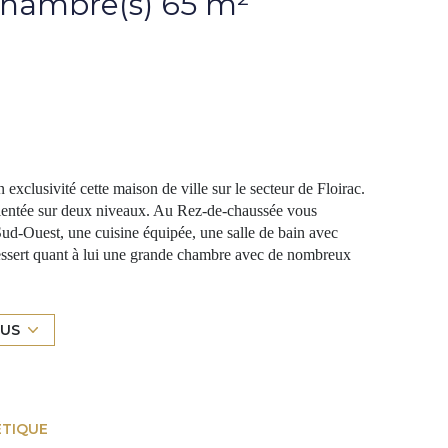
Maison 4 pièce(s) 3 chambre(s) 65 m²
sivité cette maison de ville sur le secteur de Floirac.
ientée sur deux niveaux. Au Rez-de-chaussée vous
Sud-Ouest, une cuisine équipée, une salle de bain avec
essert quant à lui une grande chambre avec de nombreux
 d'enfant, avec ici aussi des rangements, ainsi qu'une
n de ville, mitoyenne sur un côté, est dans une copropriété
an). Une autorisation de la Mairie a été délivrée afin de
LUS
térieur sécurisé s'ajoute à cette vente. L'environnement de
ena, de la clinique du Tondu, de tous les commerces de
 potentiel très important. Idéal primo accédant ou
ez venir visiter ce bien. Honoraires vendeur Merci de
ÉTIQUE
ièrement en cas de contact mail. Contact : Amandine