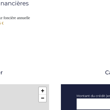
inancières
e foncière annuelle
6 €
r
C
+
Montant du crédit (e
−