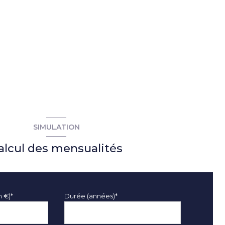
SIMULATION
alcul des mensualités
n €)*
Durée (années)*