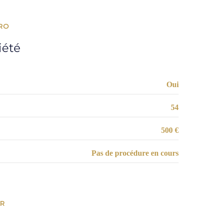
2,90 m²
20,02 m²
3,86 m²
RO
1,78 m²
7,35 m²
iété
3,47 m²
0,52 m²
8,70 m²
Oui
54
500 €
Pas de procédure en cours
ER