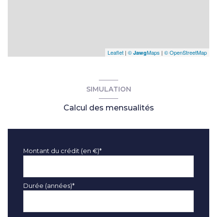
Leaflet
|
©
Maps
|
© OpenStreetMap
Jawg
SIMULATION
Calcul des mensualités
Montant du crédit (en €)*
Durée (années)*