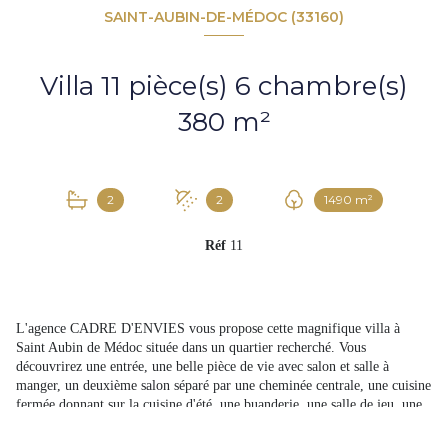
SAINT-AUBIN-DE-MÉDOC (33160)
Villa 11 pièce(s) 6 chambre(s)
380 m²
2
2
1490 m²
Réf
11
L'agence CADRE D'ENVIES vous propose cette magnifique villa à
Saint Aubin de Médoc située dans un quartier recherché. Vous
découvrirez une entrée, une belle pièce de vie avec salon et salle à
manger, un deuxième salon séparé par une cheminée centrale, une cuisine
fermée donnant sur la cuisine d'été, une buanderie, une salle de jeu, une
cave. Le rez-de-chaussée est complété par une chambre avec salle d'eau,
un bureau et une salle de sport avec sauna et salle d'eau. A l'étage, vous