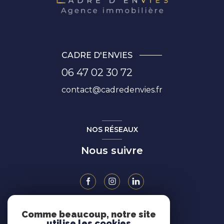
CADRE D'ENVIES
06 47 02 30 72
contact@cadredenvies.fr
NOS RÉSEAUX
Nous suivre
Comme beaucoup, notre site
ADHÉRENTS
utilise les cookies