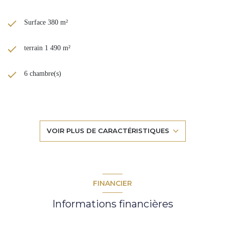
Surface 380 m²
terrain 1 490 m²
6 chambre(s)
2 salle(s) de bain
2 salle(s) d'eau
VOIR PLUS DE CARACTÉRISTIQUES
construit en 2009
TRAD_DETAIL_INFOS_GLOBAL_DEFAULT_CUISINE_FORM
FINANCIER
Informations financières
Chauffage individuel : au sol (gaz)