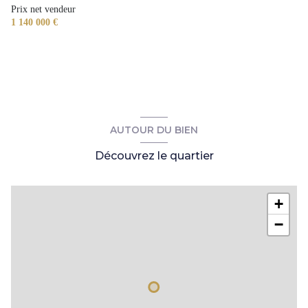
3 parking(s)
Prix net vendeur
1 140 000 €
exposition Sud-Ouest
2 niveau(x)
1 étage(s)
AUTOUR DU BIEN
balcon
Découvrez le quartier
terrasse
+
interphone
−