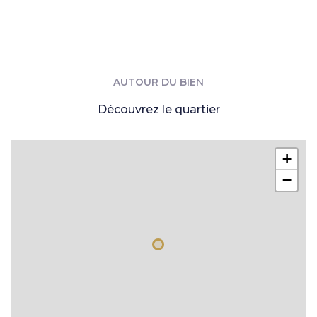
séjour
42 m²
cuisine
8,80 m²
bureau
6,54 m²
cellier
6,44 m²
AUTOUR DU BIEN
chambre
9 m²
Découvrez le quartier
dressing
4,43 m²
salle d\'eau
3,52 m²
+
chambre 1
10,94 m²
−
chambre 2
10,45 m²
chambre 3
10,01 m²
salle de bains
7,68 m²
w.c.
2 m²