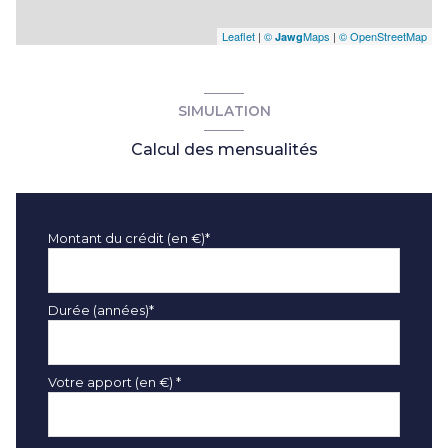
Leaflet
|
©
Maps
|
© OpenStreetMap
Jawg
SIMULATION
Calcul des mensualités
Montant du crédit (en €)*
Durée (années)*
Votre apport (en €) *